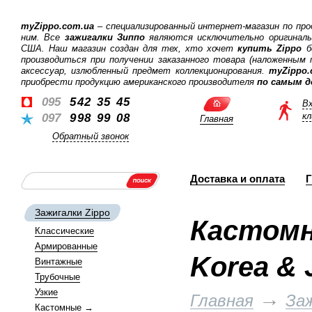
myZippo.com.ua
– специализированный интернет-магазин по пр
ним. Все
зажигалки Зиппо
являются исключительно оригинальн
США. Наш магазин создан для тех, хто хочет
купить Zippo
б
производиться при получении заказанного товара (наложенным
аксессуар, излюбленный предмет коллекционирования.
myZippo.
приобрести продукцию американского производителя
по самым 
095
542 35 45
Вх
к
097
998 99 08
Главная
Обратный звонок
Доставка и оплата
Г
Зажигалки Zippo
Кастомн
Классические
Армированные
Korea & 
Винтажные
Трубочные
Узкие
→
Главная
Заж
Кастомные
→